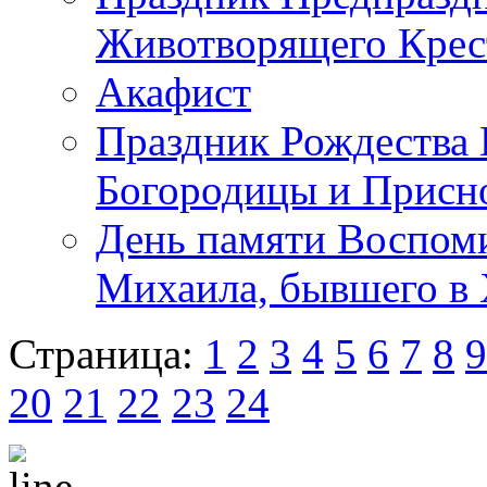
Животворящего Крес
Акафист
Праздник Рождества
Богородицы и Присн
День памяти Воспоми
Михаила, бывшего в 
Страница:
1
2
3
4
5
6
7
8
9
20
21
22
23
24