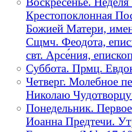
Воскресенье. Неделя 
Крестопоклонная Пос
Божией Матери, име
Сщмч. Феодо́та, епис
свт. Арсе́ния, еписко
Суббота. Прмц. Евдо
Четверг. Молебное п
Николаю Чудотворц
Понедельник. Первое
Иоанна Предтечи. Ут