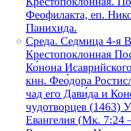
Крестопоклонная. По
Феофилакта, еп. Ник
Панихида.
Среда. Седмица 4-я В
Крестопоклонная Пос
Ко́нона Исаврийского
кнн. Фео́дора Ростис
чад его Дави́да и Ко
чудотворцев (1463) У
Евангелия (Мк. 7:24 –