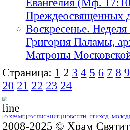
Евангелия (Мф. 17:10
Преждеосвященных д
Воскресенье. Неделя 
Григория Паламы, ар
Матроны Московской
Страница:
1
2
3
4
5
6
7
8
9
20
21
22
23
24
|
О ХРАМЕ
|
РАСПИСАНИЕ
|
НОВОСТИ
|
ПРИХОД
|
МОЛОД
2008-2025 © Храм Святит