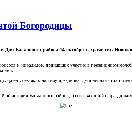
ятой Богородицы
 и Дня Басманного района 14 октября в храме свт. Никол
неров и инвалидов, принявших участие в праздничном молебне
иконки.
 устроен спектакль на тему праздника, дети читали стихи, пел
й об истории Басманного района, тесно связанной с празднико