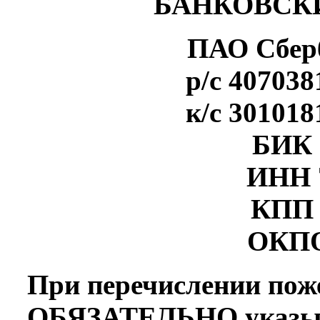
БАНКОВСК
ПАО Сберб
р/с 40703
к/с 30101
БИК 
ИНН 7
КПП 
ОКПО
При перечислении пож
ОБЯЗАТЕЛЬНО указыв