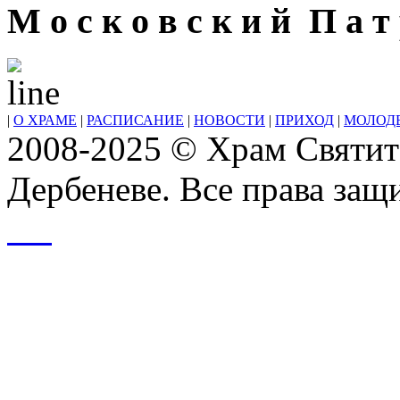
М о с к о в с к и й П а т 
|
О ХРАМЕ
|
РАСПИСАНИЕ
|
НОВОСТИ
|
ПРИХОД
|
МОЛОД
2008-2025 © Храм Святит
Дербеневе. Все права за