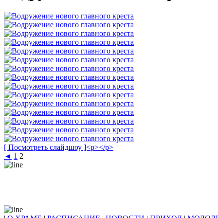
[ Посмотреть слайдшоу ]<p></p>
◄
1
2