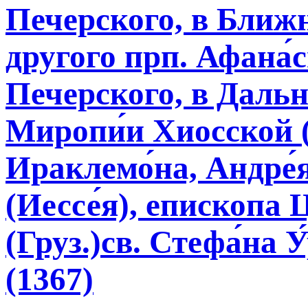
Печерского, в Ближн
другого прп. Афана́
Печерского, в Дальн
Миропи́и Хиосской (
Ираклемо́на, Андре́я
(Иессе́я), епископа 
(Груз.)св. Стефа́на 
(1367)