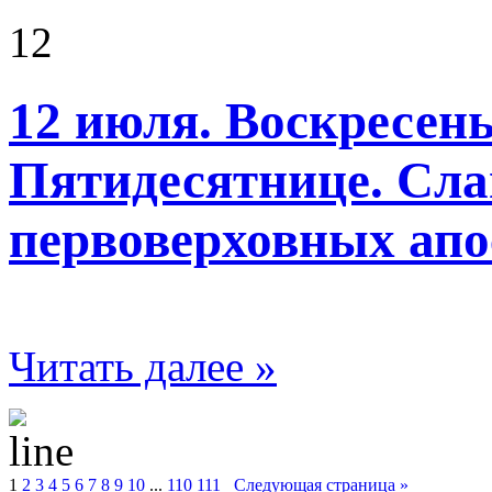
12
12 июля. Воскресень
Пятидесятнице. Сл
первоверховных апо
Читать далее »
1
2
3
4
5
6
7
8
9
10
...
110
111
Следующая страница »