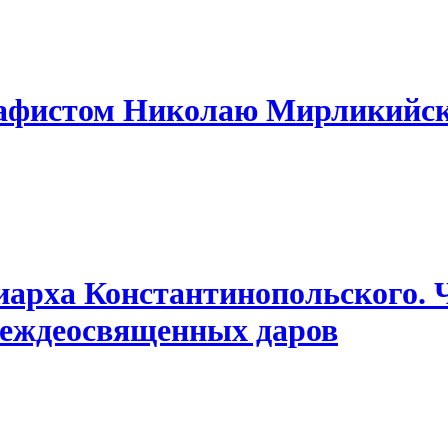
Акафистом Николаю Мирликийс
риарха Константинопольского. 
Преждеосвященных даров