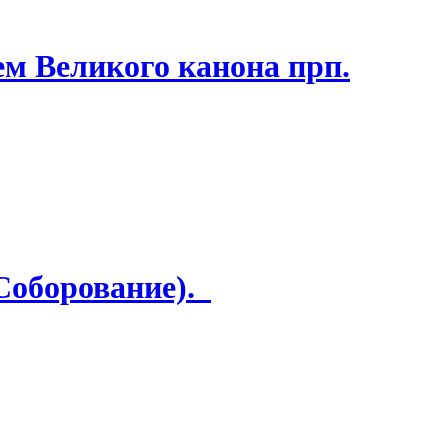
ем Великого канона прп.
(Соборование).