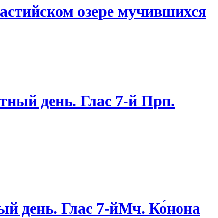
евастийском озере мучившихся
тный день. Глас 7-й Прп.
й день. Глас 7-йМч. Ко́нона