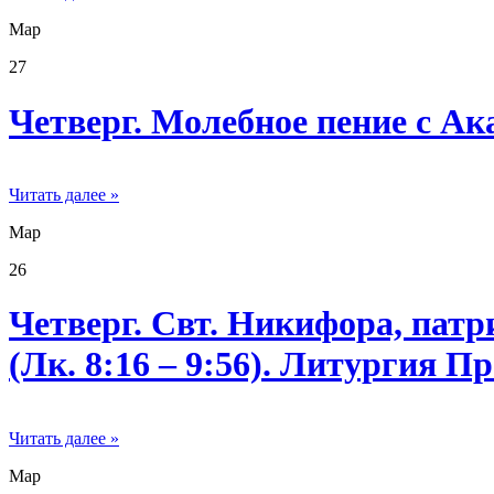
Мар
27
Четверг. Молебное пение с 
Читать далее »
Мар
26
Четверг. Свт. Никифора, пат
(Лк. 8:16 – 9:56). Литургия 
Читать далее »
Мар