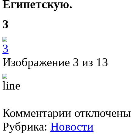
Египетскую.
3
Изображение 3 из 13
к
Комментарии
отключены
записи
Четверг
Рубрика:
Новости
.
Мчч.
Агафопода,