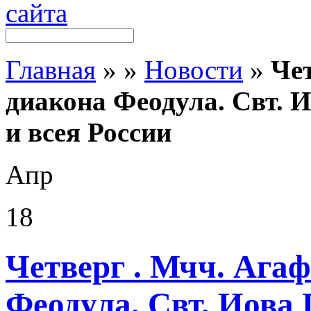
Главная
»
»
Новости
»
Чет
диакона Феодула. Свт. 
и всея России
Апр
18
Четверг . Мчч. Агаф
Феодула. Свт. Иова