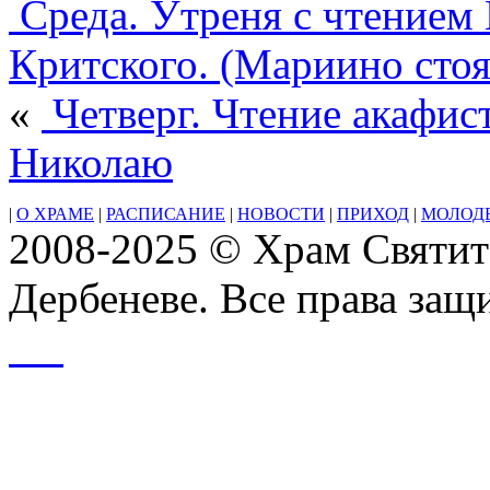
Среда. Утреня с чтением 
диакона
Феодула.
Критского. (Мариино стоя
Свт.
Иова
Патриарха
«
Четверг. Чтение акафис
Московского
и
Николаю
всея
России
|
О ХРАМЕ
|
РАСПИСАНИЕ
|
НОВОСТИ
|
ПРИХОД
|
МОЛОД
2008-2025 © Храм Святит
Дербеневе. Все права за