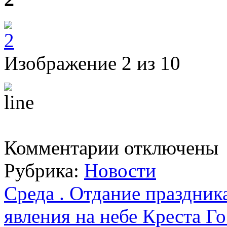
Изображение 2 из 10
к
Комментарии
отключены
записи
Четверг.
Рубрика:
Новости
ВОЗНЕСЕНИЕ
ГОСПОДНЕ.
Апостола
Среда . Отдание праздни
и
евангелиста
явления на небе Креста Г
Иоанна
Богослова