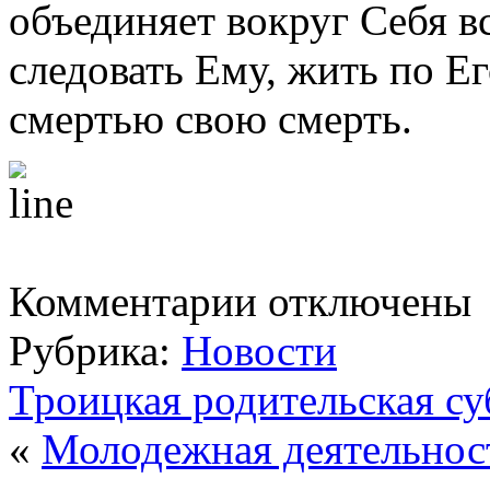
объединяет вокруг Себя в
следовать Ему, жить по Е
смертью свою смерть.
к
Комментарии
отключены
записи
День
Рубрика:
Новости
Святой
Троицы.
Пятидесятница
Троицкая родительская су
«
Молодежная деятельност