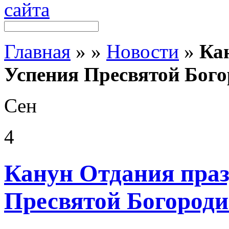
Главная
»
»
Новости
»
Ка
Успения Пресвятой Бог
Сен
4
Канун Отдания пра
Пресвятой Богород