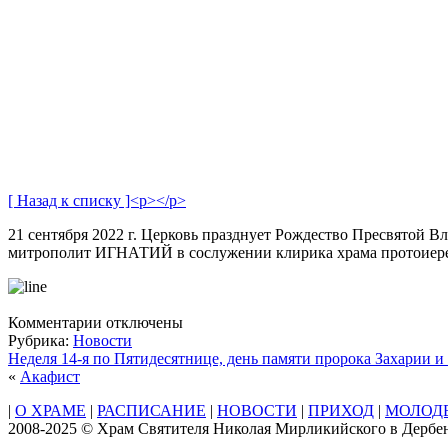
[ Назад к списку ]<p></p>
21 сентября 2022 г. Церковь празднует Рождество Пресвятой
митрополит ИГНАТИЙ в сослужении клирика храма протоиерея
к
Комментарии
отключены
записи
Рубрика:
Новости
Рождество
Неделя 14-я по Пятидесятнице, день памяти пророка Захарии 
Пресвятой
«
Акафист
Владычицы
|
О ХРАМЕ
|
РАСПИСАНИЕ
|
НОВОСТИ
|
ПРИХОД
|
МОЛОД
нашей
2008-2025 © Храм Святителя Николая Мирликийского в Дербе
Богородицы
и