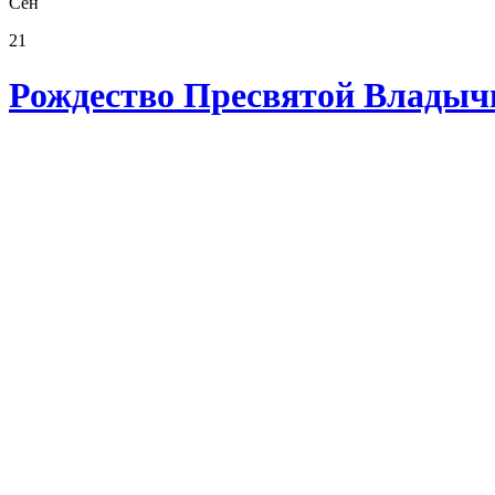
Сен
21
Рождество Пресвятой Влады