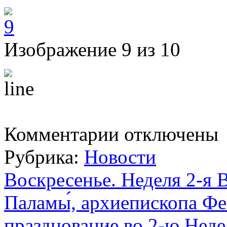
Изображение 9 из 10
к
Комментарии
отключены
записи
Среда.
Рубрика:
Новости
Мчч.
42-
х
Воскресенье. Неделя 2-я В
во
Амморее.
Паламы́, архиепископа Фе
Утреня.
Часы.
Литургия
празднование во 2-ю Неде
Преждеосвященных