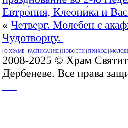
даров
Евтро́пия, Клеони́ка и Вас
«
Четверг. Молебен с ака
Чудотворцу.
|
О ХРАМЕ
|
РАСПИСАНИЕ
|
НОВОСТИ
|
ПРИХОД
|
МОЛОД
2008-2025 © Храм Святит
Дербеневе. Все права за