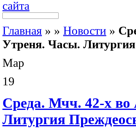
Главная
»
»
Новости
»
Сре
Утреня. Часы. Литурги
Мар
19
Среда. Мчч. 42-х во
Литургия Преждеос