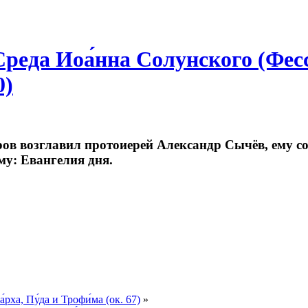
Среда Иоа́нна Солунского (Фес
0)
в возглавил протоиерей Александр Сычёв, ему с
му: Евангелия дня.
ха, Пу́да и Трофи́ма (ок. 67)
»