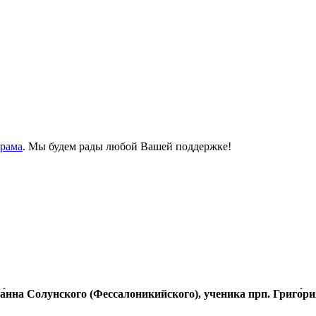
Храма
. Мы будем рады любой Вашей поддержке!
а́нна Солунского (Фессалоникийского), ученика прп. Григо́ри