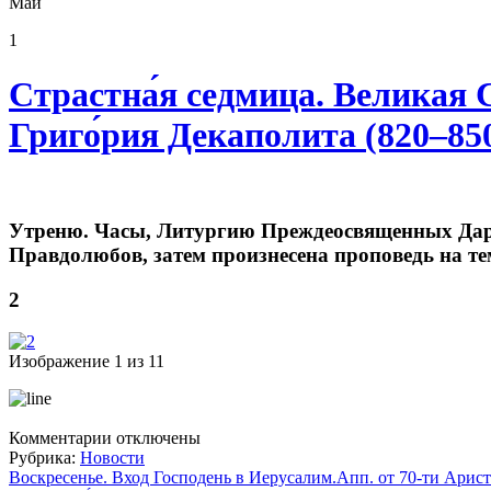
Май
1
Страстна́я седмица. Великая 
Григо́рия Декаполита (820–85
Утреню. Часы, Литургию Преждеосвященных Даро
Правдолюбов, затем произнесена проповедь на те
2
Изображение 1 из 11
к
Комментарии
отключены
записи
Рубрика:
Новости
Страстна́я
Воскресенье. Вход Господень в Иерусалим.Апп. от 70-ти Ариста́р