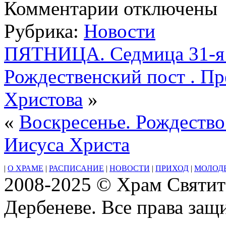
к
Комментарии
отключены
записи
Суббота.
Рубрика:
Новости
Навечерие
Рождества
Христова
ПЯТНИЦА. Седмица 31-я 
(
Рождественский
Рождественский пост . Пр
сочельник
).
Прмц.
Христова
»
Евгении
«
Воскресенье. Рождество
Иисуса Христа
|
О ХРАМЕ
|
РАСПИСАНИЕ
|
НОВОСТИ
|
ПРИХОД
|
МОЛОД
2008-2025 © Храм Святит
Дербеневе. Все права за