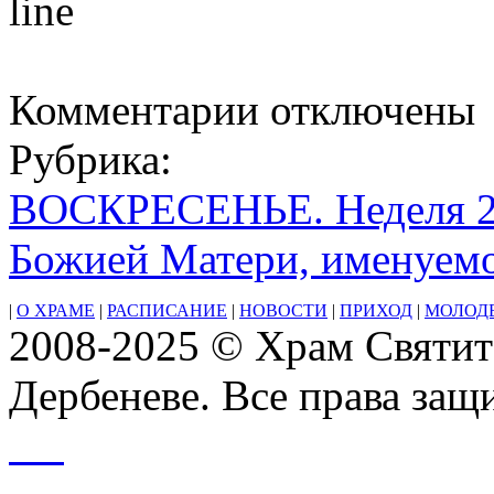
к
Комментарии
отключены
записи
12
Рубрика:
ВОСКРЕСЕНЬЕ. Неделя 27
Божией Матери, именуем
|
О ХРАМЕ
|
РАСПИСАНИЕ
|
НОВОСТИ
|
ПРИХОД
|
МОЛОД
2008-2025 © Храм Святит
Дербеневе. Все права за