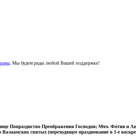
Храма
. Мы будем рады любой Вашей поддержке!
нице Попразднство Преображения Господня; Мчч. Фо́тия и Ани
ор Валаамских святых (переходящее празднование в 1-е воскре