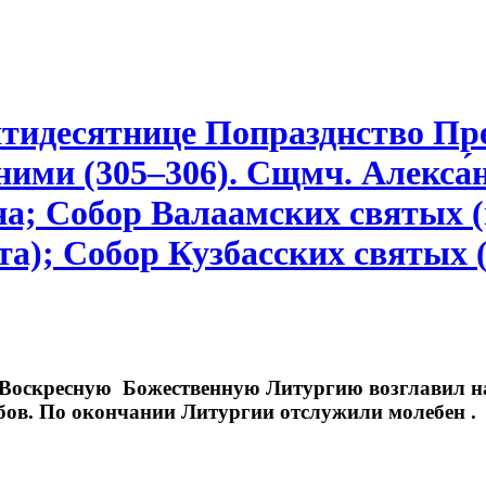
Пятидесятнице Попразднство Пр
 ними (305–306). Сщмч. Алекса́
о́на; Собор Валаамских святых 
ста); Собор Кузбасских святых
 Воскресную Божественную Литургию возглавил на
в. По окончании Литургии отслужили молебен . З