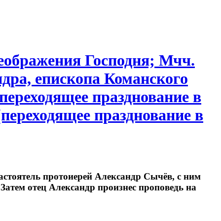
еображения Господня; Мчч.
ндра, епископа Команского
(переходящее празднование в
 (переходящее празднование в
стоятель протоиерей Александр Сычёв, с ним
атем отец Александр произнес проповедь на