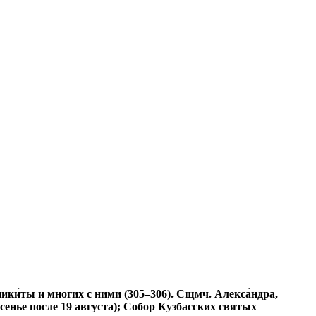
ки́ты и многих с ними (305–306). Сщмч. Алекса́ндра,
сенье после 19 августа); Собор Кузбасских святых