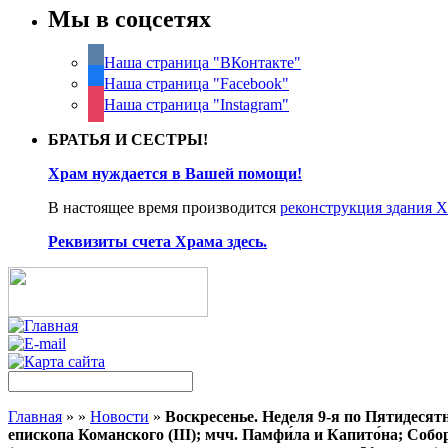
Мы в соцсетях
Наша страница "ВКонтакте"
Наша страница "Facebook"
Наша страница "Instagram"
БРАТЬЯ И СЕСТРЫ!
Храм нуждается в Вашей помощи!
В настоящее время производится
реконструкция здания 
Реквизиты счета Храма здесь.
Главная
»
»
Новости
»
Воскресенье. Неделя 9-я по Пятидесят
епископа Команского (III); мчч. Памфи́ла и Капито́на; Соб