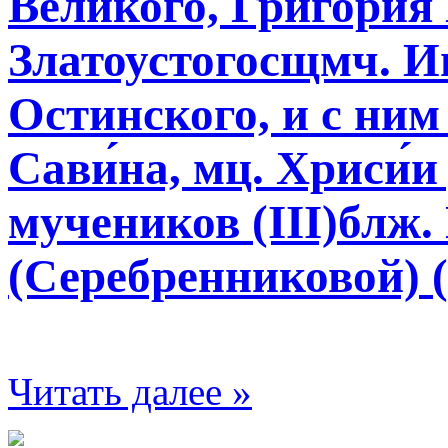
Великого, Григо́рия
Златоустогосщмч. Ип
Остинского, и с ним
Сави́на, мц. Хриси́и
мучеников (III)блж.
(Серебренниковой) (
Читать далее »