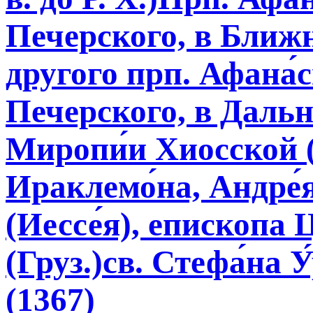
Печерского, в Ближн
другого прп. Афана́
Печерского, в Дальн
Миропи́и Хиосской (
Ираклемо́на, Андре́я
(Иессе́я), епископа 
(Груз.)св. Стефа́на 
(1367)