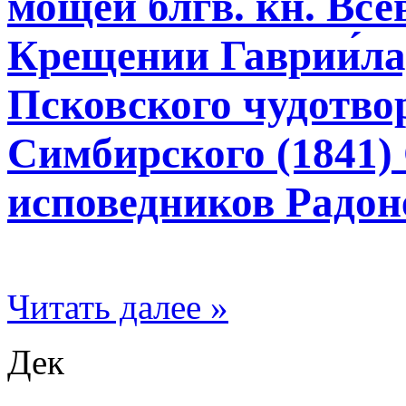
мощей блгв. кн. Все
Крещении Гаврии́ла
Псковского чудотвор
Симбирского (1841)
исповедников Радо
Читать далее »
Дек