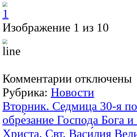
Изображение 1 из 10
к
Комментарии
отключены
записи
Молебен
Рубрика:
Новости
с
акафистом
святителю
Вторник. Седмица 30-я по
Николаю
Чудотворцу.
обре́зание Господа Бога 
Христа. Свт. Васи́лия Вел