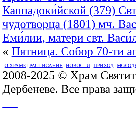
Каппадоки́йской (379) Свт
чудотворца (1801) мч. Васи
Еми́лии, матери свт. Васи́
«
Пятница. Собор 70-ти а
|
О ХРАМЕ
|
РАСПИСАНИЕ
|
НОВОСТИ
|
ПРИХОД
|
МОЛОД
2008-2025 © Храм Святит
Дербеневе. Все права за