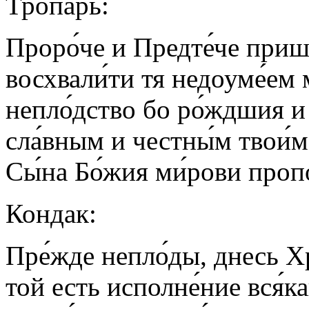
Тропарь
:
Проро́че и Предте́че прише
восхвали́ти тя недоуме́ем 
непло́дство бо ро́ждшия и 
сла́вным и честны́м твои́м
Сы́на Бо́жия ми́рови пропо
Кондак
:
Пре́жде непло́ды, днесь Хр
той есть исполне́ние вся́ка