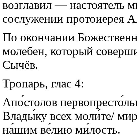
возглавил — настоятель
сослужении протоиерея А
По окончании Божественн
молебен, который соверш
Сычёв.
Тропарь,
глас 4:
Апо́столов первопресто́льн
Влады́ку всех моли́те/ мир
на́шим ве́лию ми́лость.