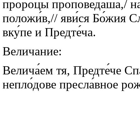
проро́цы пропове́даша,/ на
положи́в,// яви́ся Бо́жия С
вку́пе и Предте́ча.
Величание:
Велича́ем тя, Предте́че Спа
непло́дове пресла́вное рожд