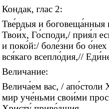
Кондак,
глас 2:
Тве́рдыя и боговеща́нныя п
Твои́х, Го́споди,/ прия́л ес
и поко́й:/ боле́зни бо о́нех
вся́каго всепло́дия,// Еди́н
Величание:
Велича́ем вас, / апо́столи 
мир уче́ньми свои́ми просв
Христу́ приве́дшия.