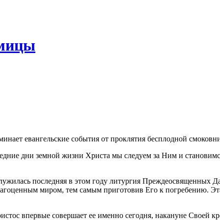
дмицы
оминает евангельские события от проклятия бесплодной смоковн
следние дни земной жизни Христа мы следуем за Ним и становим
 служилась последняя в этом году литургия Преждеосвященных Д
гоценным миром, тем самым приготовив Его к погребению. Эта 
ристос впервые совершает ее именно сегодня, накануне Своей к