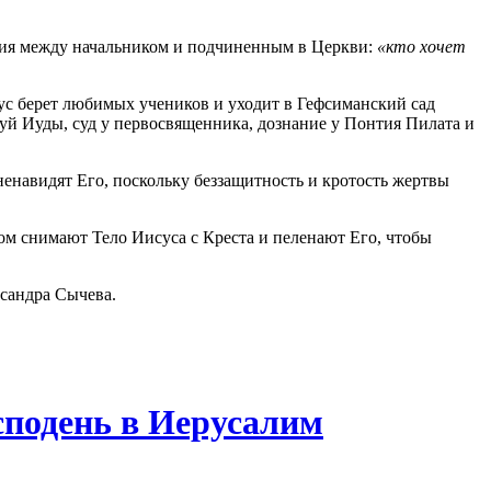
ения между начальником и подчиненным в Церкви:
«кто хочет
сус берет любимых учеников и уходит в Гефсиманский сад
луй Иуды, суд у первосвященника, дознание у Понтия Пилата и
енавидят Его, поскольку беззащитность и кротость жертвы
 снимают Тело Иисуса с Креста и пеленают Его, чтобы
сандра Сычева.
осподень в Иерусалим