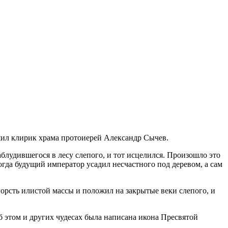
шил клирик храма протоиерей Александр Сычев.
лудившегося в лесу слепого, и тот исцелился. Произошло это
огда будущий император усадил несчастного под деревом, а сам
 горсть илистой массы и положил на закрытые веки слепого, и
об этом и других чудесах была написана икона Пресвятой