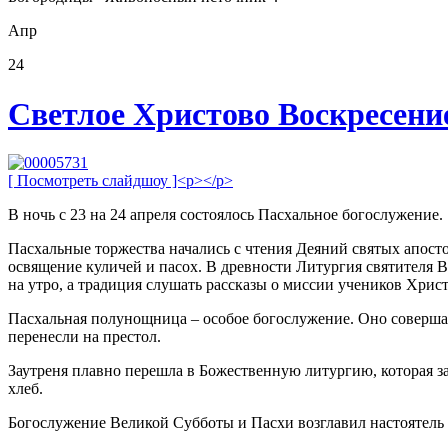
Апр
24
Светлое Христово Воскресени
[ Посмотреть слайдшоу ]<p></p>
В ночь с 23 на 24 апреля состоялось Пасхальное богослужение.
Пасхальные торжества начались с чтения Деяний святых апост
освящение куличей и пасох. В древности Литургия святителя 
на утро, а традиция слушать рассказы о миссии учеников Хрис
Пасхальная полунощница – особое богослужение. Оно соверша
перенесли на престол.
Заутреня плавно перешла в Божественную литургию, которая 
хлеб.
Богослужение Великой Субботы и Пасхи возглавил настоятел