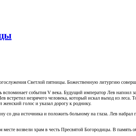
ицы
 богослужения Светлой пятницы. Божественную литургию совер
вспоминает события V века. Будущий император Лев напоил заб
в встретил незрячего человека, который искал выход из леса. Т
л женский голос и указал дорогу к роднику.
ину со дна источника и положить больному на глаза. Лев набрал
ом месте возвели храм в честь Пресвятой Богородицы. В память 