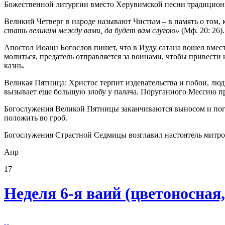
Божественной литургии вместо Херувимской песни традицион
Великий Четверг в народе называют Чистым – в память о том
стать великим между вами, да будет вам слугою»
(Мф. 20: 26).
Апостол Иоанн Богослов пишет, что в Иуду сатана вошел вмес
молиться, предатель отправляется за воинами, чтобы привести
казнь.
Великая Пятница: Христос терпит издевательства и побои, лю
вызывает еще большую злобу у палача. Поруганного Мессию п
Богослужения Великой Пятницы заканчиваются выносом и пог
положить во гроб.
Богослужения Страстной Седмицы возглавил настоятель митр
Апр
17
Неделя 6-я ваий (цветоносная,