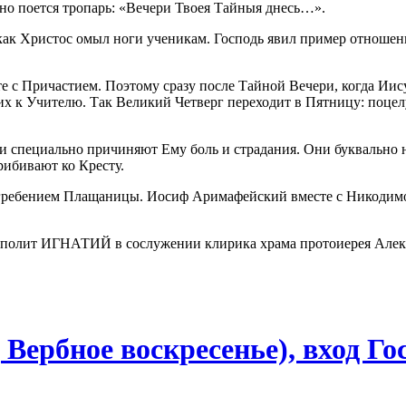
но поется тропарь: «Вечери Твоея Тайныя днесь…».
, как Христос омыл ноги ученикам. Господь явил пример отнош
те с Причастием. Поэтому сразу после Тайной Вечери, когда Ии
 их к Учителю. Так Великий Четверг переходит в Пятницу: поце
ди специально причиняют Ему боль и страдания. Они буквально н
рибивают ко Кресту.
ребением Плащаницы. Иосиф Аримафейский вместе с Никодимом
ополит ИГНАТИЙ в сослужении клирика храма протоиерея Алек
 Вербное воскресенье), вход Г