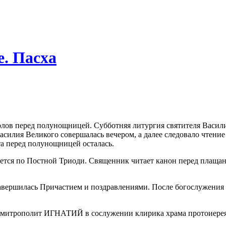
е. Пасха
олов перед полунощницей. Субботняя литургия святителя Васили
Василия Великого совершалась вечером, а далее следовало чтен
та перед полунощницей осталась.
ется по Постной Триоди. Священник читает канон перед плаща
завершилась Причастием и поздравлениями. После богослужени
ь митрополит ИГНАТИЙ в сослужении клирика храма протоиерея