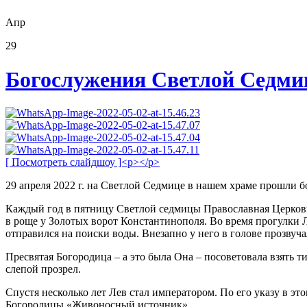
Апр
29
Богослужения Светлой Седм
[ Посмотреть слайдшоу ]<p></p>
29 апреля 2022 г. на Светлой Седмице в нашем храме прошли
Каждый год в пятницу Светлой седмицы Православная Церковь 
в роще у Золотых ворот Константинополя. Во время прогулки Ле
отправился на поиски воды. Внезапно у него в голове прозвуча
Пресвятая Богородица – а это была Она – посоветовала взять т
слепой прозрел.
Спустя несколько лет Лев стал императором. По его указу в эт
Богородицы «Живоносный источник».