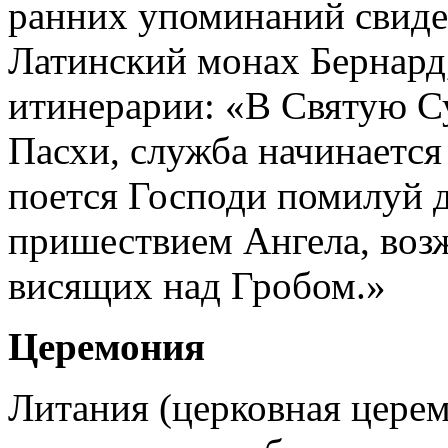
ранних упоминаний свидет
Латинский монах Бернард, 
итинерарии: «В Святую Су
Пасхи, служба начинается
поется Господи помилуй до
пришествием Ангела, возж
висящих над Гробом.»
Церемония
Литания (церковная цере