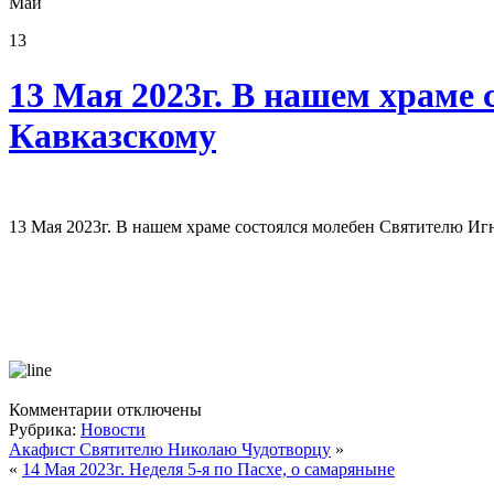
Май
13
13 Мая 2023г. В нашем храме
Кавказскому
13 Мая 2023г. В нашем храме состоялся молебен Святителю И
к
Комментарии
отключены
записи
Рубрика:
Новости
13
Акафист Святителю Николаю Чудотворцу
»
Мая
«
14 Мая 2023г. Неделя 5-я по Пасхе, о самаряныне
2023г.