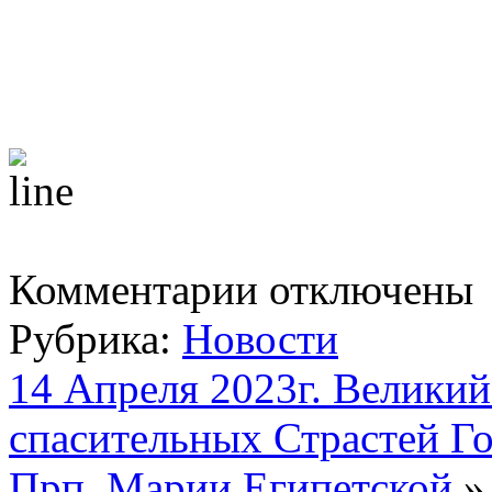
к
Комментарии
отключены
записи
14
Рубрика:
Новости
Апреля
2023г.
Великий
14 Апреля 2023г. Велики
Пяток.
Воспоминание
спасительных Страстей Г
Святых
спасительных
Страстей
Прп. Марии Египетской
»
Господа