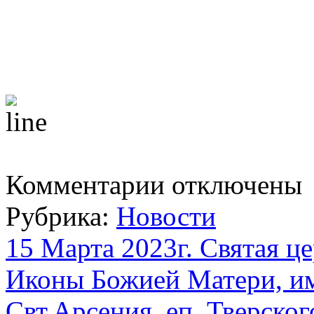
к
Комментарии
отключены
записи
16
Рубрика:
Новости
Марта
2023г.
В
15 Марта 2023г. Святая ц
нашем
храме
Иконы Божией Матери, и
состоялось
чтение
акафиста
Свт.Арсения, еп. Тверског
Державной иконе