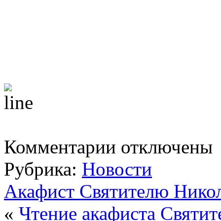
к
Комментарии
отключены
записи
18
Рубрика:
Новости
Июня
2023г.
Неделя
Акафист Святителю Нико
2-
я
«
Чтение акафиста Святи
по
Пятидесятнице