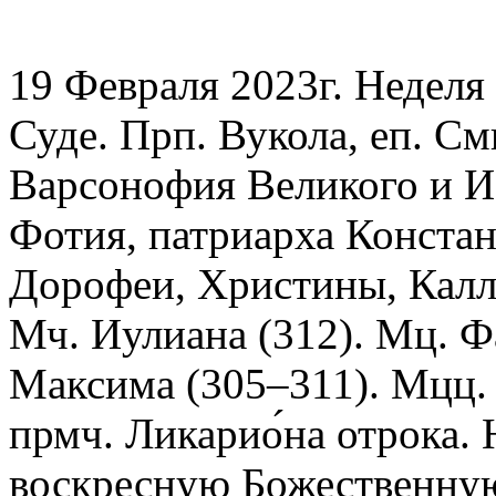
19 Февраля 2023г. Неделя
Суде. Прп. Вукола, еп. См
Варсонофия Великого и Ио
Фотия, патриарха Констан
Дорофеи, Христины, Калли
Мч. Иулиана (312). Мц. Ф
Максима (305–311). Мцц.
прмч. Ликарио́на отрока.
воскресную Божественну