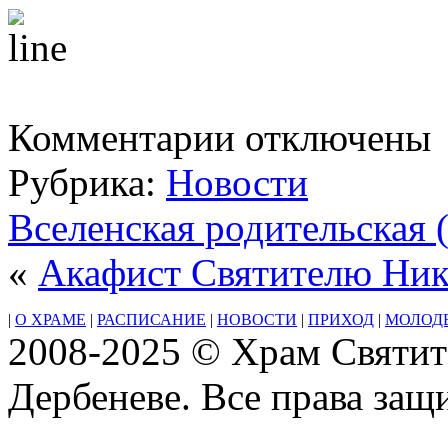
к
Комментарии
отключены
записи
19
Рубрика:
Новости
Февраля
2023г.
Неделя
Вселенская родительская 
мясопустная,
о
«
Акафист Святителю Ник
Страшном
Суде.
|
О ХРАМЕ
|
РАСПИСАНИЕ
|
НОВОСТИ
|
ПРИХОД
|
МОЛОД
2008-2025 © Храм Святит
Дербеневе. Все права за