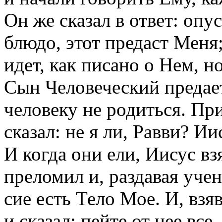
Он же сказал в ответ: оп
блюдо, этот предаст Мен
идет, как писано о Нем, н
Сын Человеческий предае
человеку не родиться. Пр
сказал: не я ли, Равви? Ии
И когда они ели, Иисус вз
преломил и, раздавая учен
сие есть Тело Мое. И, взя
и сказал: пейте от нее все