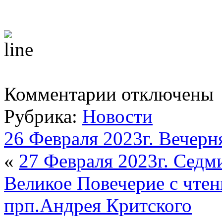
к
Комментарии
отключены
записи
27
Рубрика:
Новости
Февраля
2023г.
Седмица
26 Февраля 2023г. Вечерн
1-
я
«
27 Февраля 2023г. Седми
Великого
поста.
Прп.
Великое Повечерие с чтен
Авксе́нтия.
Равноап.
прп.Андрея Критского
Кирилла,
учителя
Словенского