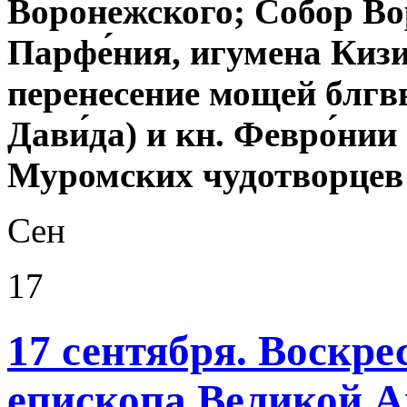
Воронежского; Собор Во
Парфе́ния, игумена Кизи
перенесение мощей блгвв.
Дави́да) и кн. Февро́нии
Муромских чудотворцев 
Сен
17
17 сентября. Воскре
епископа Великой Ан