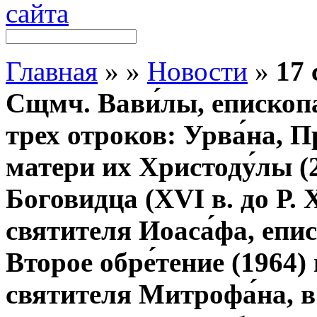
Главная
»
»
Новости
»
17 
Сщмч. Вави́лы, епископ
трех отроков: Урва́на, П
матери их Христоду́лы (
Боговидца (XVI в. до Р. 
святителя Иоаса́фа, епи
Второе обре́тение (1964)
святителя Митрофа́на, в