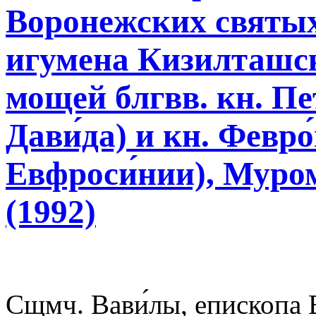
Воронежских святых
игумена Кизилташск
мощей блгвв. кн. Пет
Дави́да) и кн. Февро
Евфроси́нии), Муро
(1992)
Сщмч. Вави́лы, епископа 