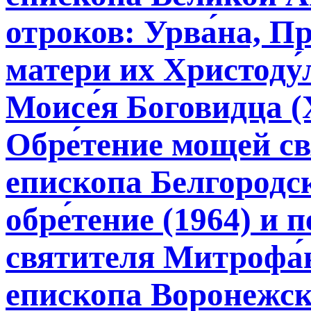
отроков: Урва́на, П
матери их Христоду́
Моисе́я Боговидца (X
Обре́тение мощей св
епископа Белгородск
обре́тение (1964) и 
святителя Митрофа́н
епископа Воронежск