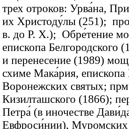
трех отроков: Урва́на, Пр
их Христоду́лы (251); пр
в. до Р. Х.); Обре́тение м
епископа Белгородского (1
и перенесение (1989) мощ
схиме Мака́рия, епископа
Воронежских святых; прмч
Кизилташского (1866); пе
Петра́ (в иночестве Дави́д
Евфроси́нии), Муромских 