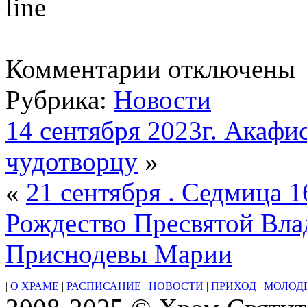
к
Комментарии
отключены
записи
17
Рубрика:
Новости
сентября.
Воскресенье
.
14 сентября 2023г. Акафи
Сщмч.
Вави́лы,
чудотворцу
»
епископа
Великой
Антиохии,
«
21 сентября . Седмица 1
и
с
Рождество Пресвятой Вл
ним
трех
отроков:
Приснодевы Марии
Урва́на,
Прилидиа́на,
Епполо́ния
|
О ХРАМЕ
|
РАСПИСАНИЕ
|
НОВОСТИ
|
ПРИХОД
|
МОЛОД
и
матери