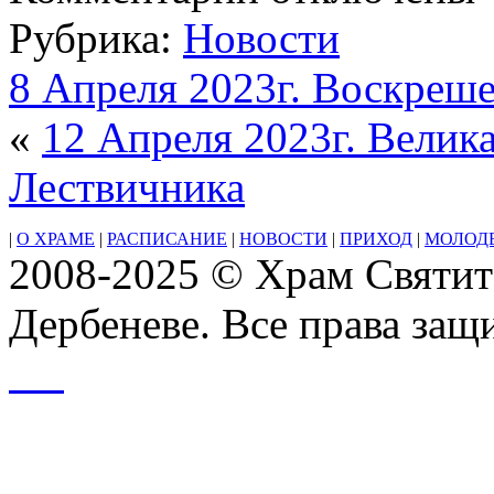
9
Рубрика:
Новости
Апреля
2023г.
Неделя ваий
8 Апреля 2023г. Воскреше
(цветоносная,
Вербное
«
12 Апреля 2023г. Велик
воскресенье)
Лествичника
|
О ХРАМЕ
|
РАСПИСАНИЕ
|
НОВОСТИ
|
ПРИХОД
|
МОЛОД
2008-2025 © Храм Святит
Дербеневе. Все права за