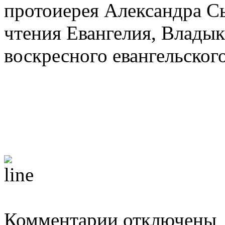
протоиерея Александра С
чтения Евангелия, Владык
воскресного евангельского
к
Комментарии
отключены
записи