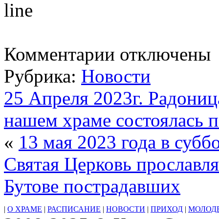
к
Комментарии
отключены
записи
Акафист
Рубрика:
Новости
Святителю
Николаю
Чудотворцу
25 Апреля 2023г. Радони
нашем храме состоялась 
«
13 мая 2023 года в субб
Святая Церк­овь прославл
Бутове пострадавших
|
О ХРАМЕ
|
РАСПИСАНИЕ
|
НОВОСТИ
|
ПРИХОД
|
МОЛОД