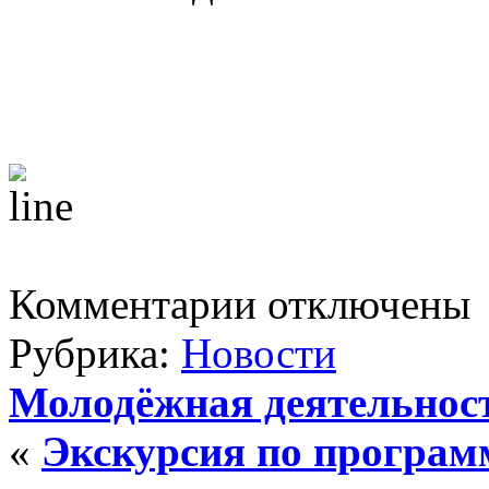
к
Комментарии
отключены
записи
Акафист
Рубрика:
Новости
Святителю
Николаю
Чудотворцу.
Молодёжная деятельнос
«
Экскурсия по програм