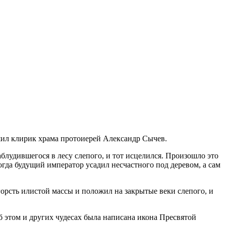
шил клирик храма протоиерей Александр Сычев.
лудившегося в лесу слепого, и тот исцелился. Произошло это
огда будущий император усадил несчастного под деревом, а сам
 горсть илистой массы и положил на закрытые веки слепого, и
об этом и других чудесах была написана икона Пресвятой