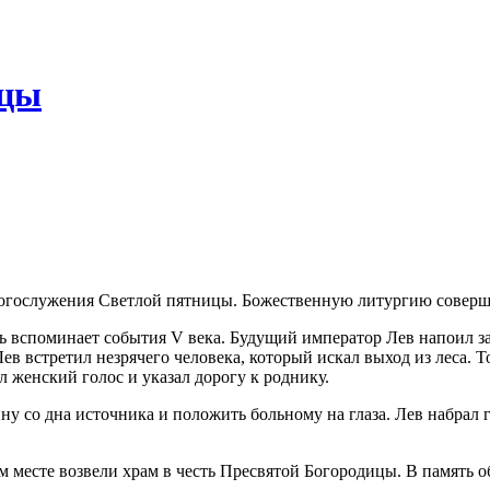
ицы
 богослужения Светлой пятницы. Божественную литургию совер
вспоминает события V века. Будущий император Лев напоил заб
в встретил незрячего человека, который искал выход из леса. Т
л женский голос и указал дорогу к роднику.
ину со дна источника и положить больному на глаза. Лев набрал
ом месте возвели храм в честь Пресвятой Богородицы. В память 