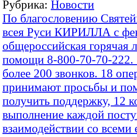
Рубрика:
Новости
2-
я
приуготовительная
По благословению Святей
седмица
к
всея Руси КИРИЛЛА с фев
Великому
посту.
Собор
общероссийская горячая 
вселенских
учителей
помощи 8-800-70-70-222.
и
святителей
Васи́лия
более 200 звонков. 18 оп
Великого,
Григо́рия
принимают просьбы и по
Богослова
и
Иоа́нна
получить поддержку, 12 
Златоустого
выполнение каждой посту
взаимодействии со всеми