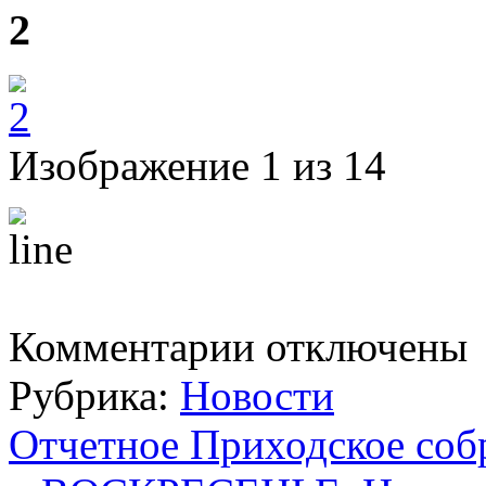
2
Изображение 1 из 14
к
Комментарии
отключены
записи
Четверг.
Рубрика:
Новости
Чтение
акафиста
Святителю
Отчетное Приходское соб
и
Чудотворцу