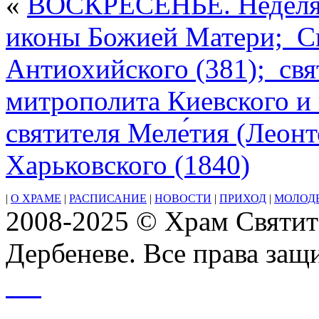
«
ВОСКРЕСЕНЬЕ. Неделя о
Николаю
иконы Божией Матери; Свт
Антиохийского (381); свя
митрополита Киевского и 
святителя Меле́тия (Леон
Харьковского (1840)
|
О ХРАМЕ
|
РАСПИСАНИЕ
|
НОВОСТИ
|
ПРИХОД
|
МОЛОД
2008-2025 © Храм Святит
Дербеневе. Все права за