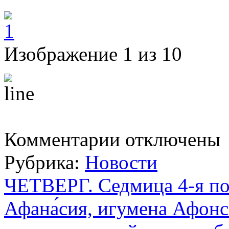
Изображение 1 из 10
к
Комментарии
отключены
записи
Четверг.
Рубрика:
Новости
Молебен
с
акафистом
ЧЕТВЕРГ. Седмица 4-я по
преподобному
Сергию
Афана́сия, игумена Афонс
Радонежскому