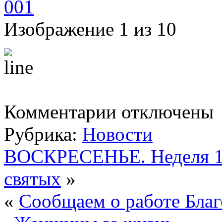
Изображение 1 из 10
к
Комментарии
отключены
записи
Четверг
Рубрика:
Новости
.
Состоялся
молебен
ВОСКРЕСЕНЬЕ. Неделя 1-
с
акафистом
святых
»
святителю
Николаю
Чудотвррцу
«
Сообщаем о работе Благ