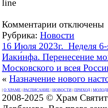
к
Комментарии
отключены
записи
Чтение
Рубрика:
Новости
акафиста
Казанскому
образу
16 Июля 2023г. Неделя 6-
Пресвятой
Богородицы
Иаки́нфа. Перенесение мо
Московского и всея Росси
«
Назначение нового наст
|
О ХРАМЕ
|
РАСПИСАНИЕ
|
НОВОСТИ
|
ПРИХОД
|
МОЛОД
2008-2025 © Храм Святит