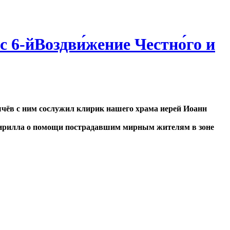
 6-йВоздви́жение Честно́го и
чёв с ним сослужил клирик нашего храма иерей Иоанн
Кирилла о помощи пострадавшим мирным жителям в зоне