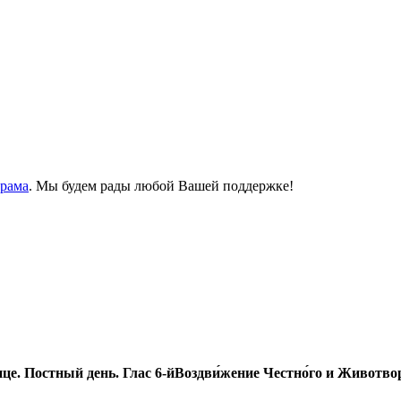
Храма
. Мы будем рады любой Вашей поддержке!
це. Постный день. Глас 6-йВоздви́жение Честно́го и Животв