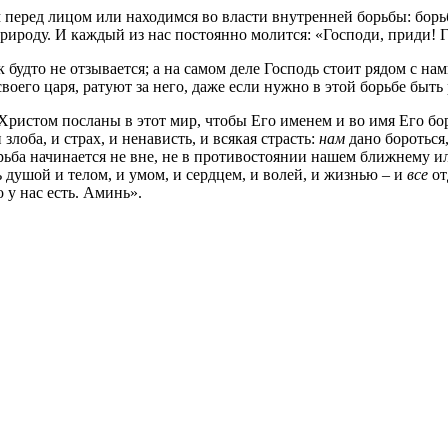
перед лицом или находимся во власти внутренней борьбы: борьбы
ироду. И каждый из нас постоянно молится: «Господи, приди! Го
 будто не отзывается; а на самом деле Господь стоит рядом с нам
своего царя, ратуют за него, даже если нужно в этой борьбе бы
Христом посланы в этот мир, чтобы Его именем и во имя Его бо
злоба, и страх, и ненависть, и всякая страсть:
нам
дано бороться
рьба начинается не вне, не в противостоянии нашем ближнему ил
ь душой и телом, и умом, и сердцем, и волей, и жизнью – и
все
от
о у нас есть. Аминь».