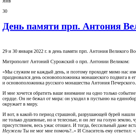
Янв
30
День памяти прп. Антония Ве
29 и 30 января 2022 г. в день памяти прп. Антония Великого
Митрополит Антоний Сурожский о прп. Антонии Великом:
«Мы служим не каждый день, и поэтому проходят мимо нас имен
праздновался день основоположника монашеского подвига в еги
и основоположника русского монашества Антония Печерского.
И мне хочется обратить ваше внимание на одно только событие 
сердце. Он не бежал от мира: он уходил в пустыню на единобор
окружает в миру.
И вот, в какой-то период страшной, разрушающей бурей нашли н
не только душевные, но и телесные, и он лег на голую землю, 
присутствием, весь ужас отошел. И тогда, бессильный даже вс
Неужели
Ты не мог мне помочь?..» И Спаситель ему ответил: «