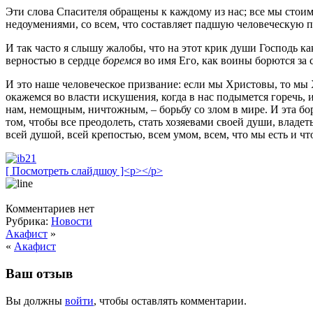
Эти слова Спасителя обращены к каждому из нас; все мы стоим 
недоумениями, со всем, что составляет падшую человеческую пр
И так часто я слышу жалобы, что на этот крик души Господь как
верностью в сердце
боремся
во имя Его, как воины борются за 
И это наше человеческое призвание: если мы Христовы, то мы 
окажемся во власти искушения, когда в нас подымется горечь, и 
нам, немощным, ничтожным, – борьбу со злом в мире. И эта бо
том, чтобы все преодолеть, стать хозяевами своей души, владет
всей душой, всей крепостью, всем умом, всем, что мы есть и чт
[ Посмотреть слайдшоу ]<p></p>
Комментариев нет
Рубрика:
Новости
Акафист
»
«
Акафист
Ваш отзыв
Вы должны
войти
, чтобы оставлять комментарии.