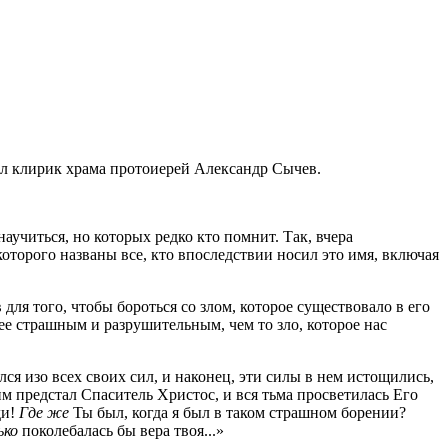
ил клирик храма протоиерей Александр Сычев.
учиться, но которых редко кто помнит. Так, вчера
оторого названы все, кто впоследствии носил это имя, включая
ля того, чтобы бороться со злом, которое существовало в его
ее страшным и разрушительным, чем то зло, которое нас
ся изо всех своих сил, и наконец, эти силы в нем истощились,
им предстал Спаситель Христос, и вся тьма просветилась Его
ди!
Где же
Ты был, когда я был в таком страшном борении?
ько
поколебалась бы вера твоя...»