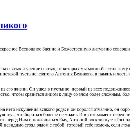
ликого
 Воскресное Всенощное бдение и Божественную литургию соверш
а святых и учение святых, от которых мы могли бы столькому на
петской пустыне, святого Антония Великого, в память и честь к
из его жизни. Он ушел в пустыню, первый из всех подвижников д
ство, чтобы сразиться лицом к лицу со злом более сложным, бол
а него искушения всякого рода; и он боролся отчаянно, он борол
чувствуя, что бороться больше не может. И в этот момент перед н
тать перед Ним и поклониться Ему, Антоний воскликнул: «Госпо
Я невидимо стоял рядом с тобой, готовый тебе помочь, если
тол