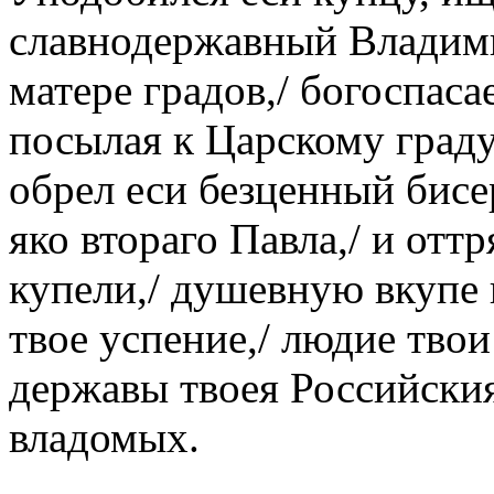
славнодержавный Владимир
матере градов,/ богоспаса
посылая к Царскому граду
обрел еси безценный бисе
яко втораго Павла,/ и отт
купели,/ душевную вкупе 
твое успение,/ людие твои
державы твоея Российски
владомых.