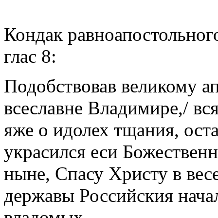
Кондак равноапостольного
глас 8:
Подобствовав великому ап
всеславне Владимире,/ вс
яже о идолех тщания, ост
украсился еси Божественн
ныне, Спасу Христу в весе
державы Российския нача
владомых.