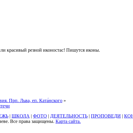
или красивый резной иконостас! Пишутся иконы.
ия. Прп. Льва, еп. Ката́нского
»
дтечи
ЕЖЬ
|
ШКОЛА
|
ФОТО
|
ДЕЯТЕЛЬНОСТЬ
|
ПРОПОВЕДИ
|
КО
неве. Все права защищены.
Карта сайта.