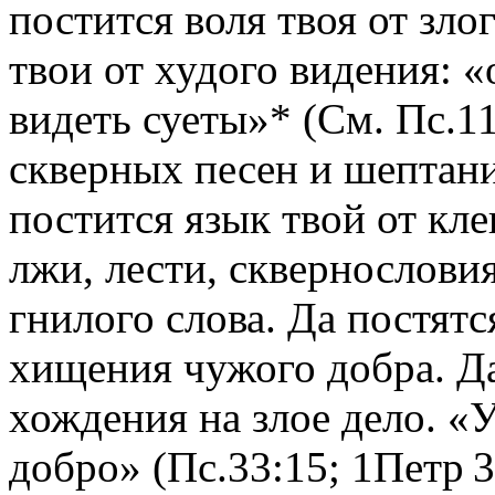
постится воля твоя от зло
твои от худого видения: «
видеть суеты»* (См. Пс.11
скверных песен и шептани
постится язык твой от кл
лжи, лести, сквернословия
гнилого слова. Да постятс
хищения чужого добра. Да
хождения на злое дело. «У
добро» (Пс.33:15; 1Петр 3