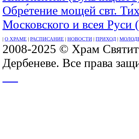
организует
работу
Обре́тение мощей свт. Ти́
добровольцев
для
Московского и всея Руси 
оказания
помощи
пострадавшим
|
О ХРАМЕ
|
РАСПИСАНИЕ
|
НОВОСТИ
|
ПРИХОД
|
МОЛОД
мирными
2008-2025 © Храм Святит
жителям
на
Донбассе,
Дербеневе. Все права за
в
Новороссии
и
приграничных
регионах.Добровольцы
выезжают
на
Донбасс
сменами
по
8-
14
дней.
Патриаршая