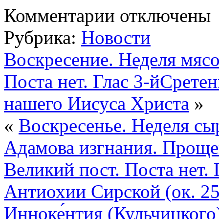
к
Комментарии
отключены
записи
По
Рубрика:
Новости
благословению
Святейшего
Патриарха
Воскресение. Неделя мяс
Московского
и
Поста нет. Глас 3-йСретен
всея
Руси
КИРИЛЛА
нашего Иисуса Христа
»
Синодальный
отдел
«
Воскресенье. Неделя с
по
церковной
благотворительности
Адамова изгнания. Прощен
и
социальному
Великий пост. Поста нет. 
служению
совместно
с
Антиохии Сирской (ок. 25
Патриаршей
гуманитарной
Инноке́нтия (Кульчицкого
миссией