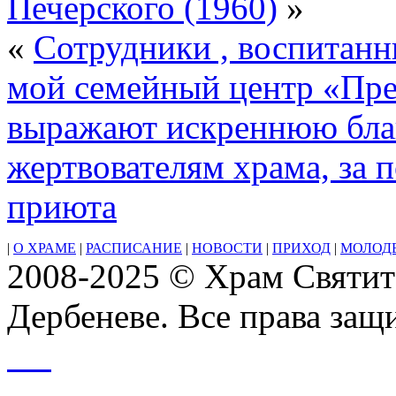
Печерского (1960)
»
Христа
«
Сотрудники , воспитан
мой семейный центр «Пре
выражают искреннюю бла
жертвователям храма, за 
приюта
|
О ХРАМЕ
|
РАСПИСАНИЕ
|
НОВОСТИ
|
ПРИХОД
|
МОЛОД
2008-2025 © Храм Святит
Дербеневе. Все права за