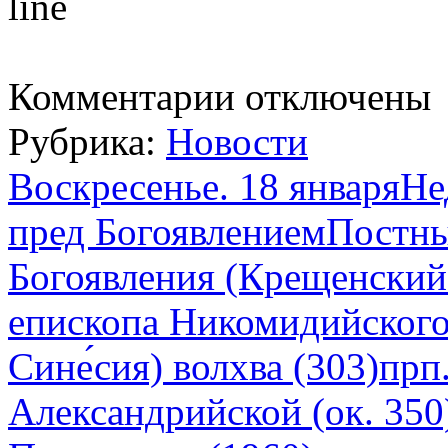
к
Комментарии
отключены
записи
Понедельник.
Рубрика:
Новости
Седмица
33-
я
Воскресенье. 18 январяНе
по
Пятидесятнице
пред БогоявлениемПостны
Поста
нет.
Глас
Богоявления (Крещенский
7-
йСвятое
епископа Никомидийского
Богоявление.
Крещение
Господа
Сине́сия) волхва (303)прп
Бога
и
Александрийской (ок. 350
Спаса
нашего
Иисуса