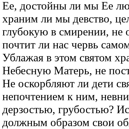
Ее, достойны ли мы Ее л
храним ли мы девство, це
глубокую в смирении, не 
почтит ли нас червь само
Ублажая в этом святом х
Небесную Матерь, не пос
Не оскорбляют ли дети с
непочтением к ним, невни
дерзостью, грубостью? И
должным образом свои обя