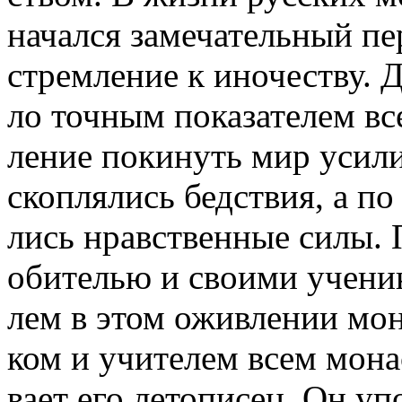
на­чал­ся за­ме­ча­тель­ный пе
стрем­ле­ние к ино­че­ству. 
ло точ­ным по­ка­за­те­лем вс
ле­ние по­ки­нуть мир уси­ли
скоп­ля­лись бед­ствия, а по
лись нрав­ствен­ные си­лы. 
оби­те­лью и сво­и­ми уче­ни­
лем в этом ожив­ле­нии мо­н
ком и учи­те­лем всем мо­на
ва­ет его ле­то­пи­сец. Он уп