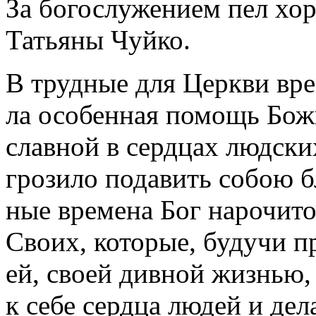
За богослужением пел хор
Татьяны Чуйко.
В труд­ные для Церк­ви вре­м
ла осо­бен­ная по­мощь Бо­ж
слав­ной в серд­цах люд­ски
гро­зи­ло по­да­вить со­бою бл
ные вре­ме­на Бог на­ро­чи­т
Сво­их, ко­то­рые, бу­дучи пр
ей, сво­ей див­ной жиз­нью, 
к се­бе серд­ца лю­дей и де­ла