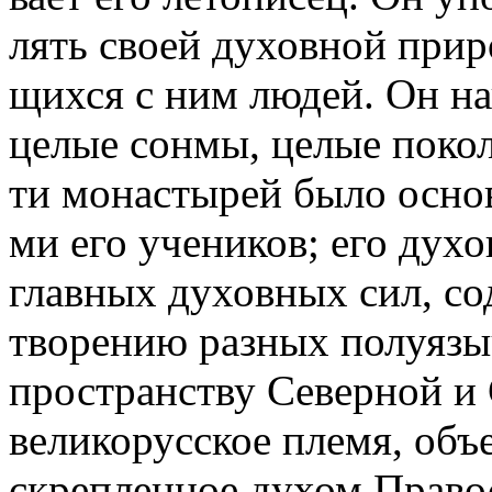
лять сво­ей ду­хов­ной при­ро
щих­ся с ним лю­дей. Он на­
це­лые сон­мы, це­лые по­ко­
ти мо­на­сты­рей бы­ло ос­но­
ми его уче­ни­ков; его ду­х
глав­ных ду­хов­ных сил, со­
тво­ре­нию раз­ных по­лу­язы
про­стран­ству Се­вер­ной и 
ве­ли­ко­рус­ское пле­мя, объ
скреп­лен­ное ду­хом Пра­во­