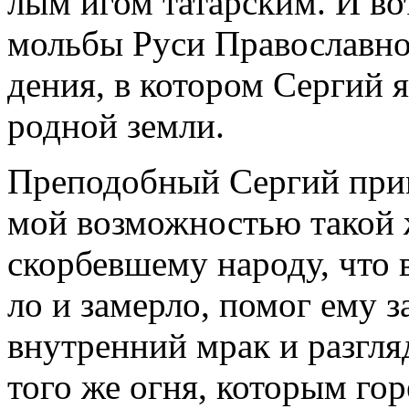
лым игом та­тар­ским. И вот
моль­бы Ру­си Пра­во­слав­н
де­ния, в ко­то­ром Сер­гий 
род­ной зем­ли.
Пре­по­доб­ный Сер­гий при­
мой воз­мож­но­стью та­кой ж
скор­бев­ше­му на­ро­ду, что
ло и за­мер­ло, по­мог ему з
внут­рен­ний мрак и раз­гля
то­го же ог­ня, ко­то­рым го