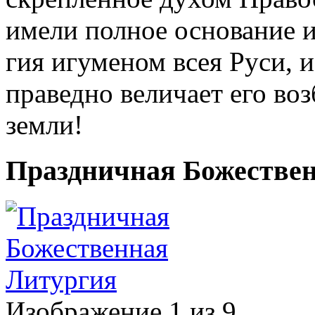
име­ли пол­ное ос­но­ва­ние и
гия игу­ме­ном всея Ру­си, и
пра­вед­но ве­ли­ча­ет его во
зем­ли!
Праздничная Божестве
Изображение 1 из 9