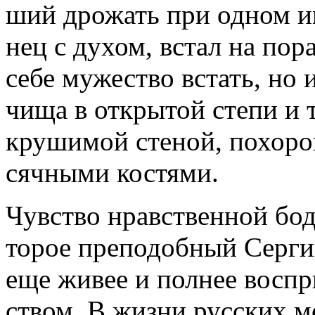
ший дро­жать при од­ном име­
нец с ду­хом, встал на по­ра­
се­бе му­же­ство встать, но 
чи­ща в от­кры­той сте­пи и 
кру­ши­мой сте­ной, по­хо­ро
сяч­ны­ми ко­стя­ми.
Чув­ство нрав­ствен­ной бод­
то­рое пре­по­доб­ный Сер­ги
еще жи­вее и пол­нее вос­пр
ством. В жиз­ни рус­ских мо