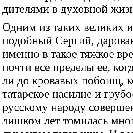
ди­те­ля­ми в ду­хов­ной жиз
Од­ним из та­ких ве­ли­ких и
по­доб­ный Сер­гий, да­ро­ва
имен­но в та­кое тяж­кое вре­м
по­чти все пре­де­лы ее, ко­г
ли до кро­ва­вых по­бо­ищ, ко
та­тар­ское на­си­лие и гру­б
рус­ско­му на­ро­ду со­вер­ше
лиш­ком лет то­ми­лась мно­г